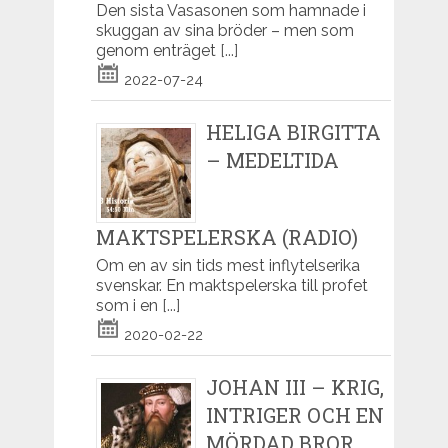
Den sista Vasasonen som hamnade i
skuggan av sina bröder – men som
genom enträget
[...]
2022-07-24
HELIGA BIRGITTA
– MEDELTIDA
MAKTSPELERSKA (RADIO)
Om en av sin tids mest inflytelserika
svenskar. En maktspelerska till profet
som i en
[...]
2020-02-22
JOHAN III – KRIG,
INTRIGER OCH EN
MÖRDAD BROR