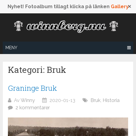
Nyhet! Fotoalbum tillagt klicka på länken
Gallery
✕
Hoppa
till
innehåll
MENY
Kategori: Bruk
Graninge Bruk
Av
Winny
2020-01-13
Bruk
,
Historia
2 kommentarer