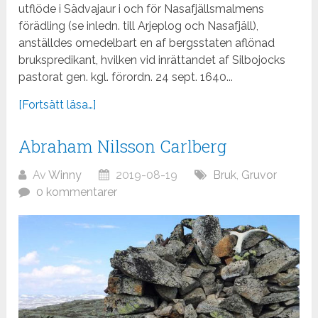
utflöde i Sädvajaur i och för Nasafjällsmalmens
förädling (se inledn. till Arjeplog och Nasafjäll),
anställdes omedelbart en af bergsstaten aflönad
brukspredikant, hvilken vid inrättandet af Silbojocks
pastorat gen. kgl. förordn. 24 sept. 1640...
[Fortsätt läsa…]
Abraham Nilsson Carlberg
Av
Winny
2019-08-19
Bruk
,
Gruvor
0 kommentarer