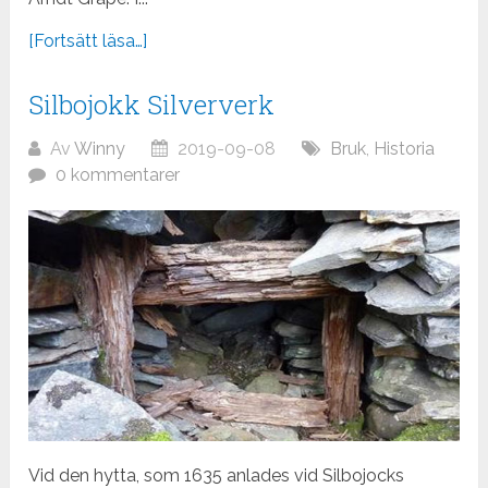
[Fortsätt läsa…]
Silbojokk Silververk
Av
Winny
2019-09-08
Bruk
,
Historia
0 kommentarer
Vid den hytta, som 1635 anlades vid Silbojocks