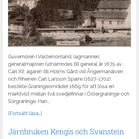
Guvernören i Västernorrland, lagmannen,
generalmajoren (utnämndes till general år 1675 av
Carl XI), ägaren till Holms Gård vid Ångermanälven
och friherren Carl Larsson Sparre (1627-1702),
besökte Graningeområdet 1669 för att lösa en
marktvist mellan två svedjefinnar i Östergraninge och
Sörgraninge. Han...
[Fortsätt läsa…]
Järnbruken Kengis och Svanstein