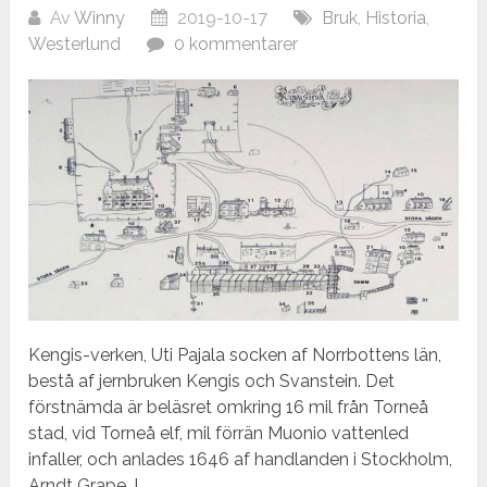
Av
Winny
2019-10-17
Bruk
,
Historia
,
Westerlund
0 kommentarer
Kengis-verken, Uti Pajala socken af Norrbottens län,
bestå af jernbruken Kengis och Svanstein. Det
förstnämda är beläsret omkring 16 mil från Torneå
stad, vid Torneå elf, mil förrän Muonio vattenled
infaller, och anlades 1646 af handlanden i Stockholm,
Arndt Grape. I...