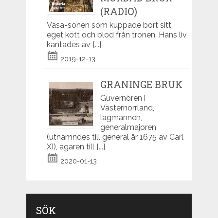
(RADIO)
Vasa-sonen som kuppade bort sitt
eget kött och blod från tronen. Hans liv
kantades av
[...]
2019-12-13
GRANINGE BRUK
Guvernören i
Västernorrland,
lagmannen,
generalmajoren
(utnämndes till general år 1675 av Carl
XI), ägaren till
[...]
2020-01-13
SÖK