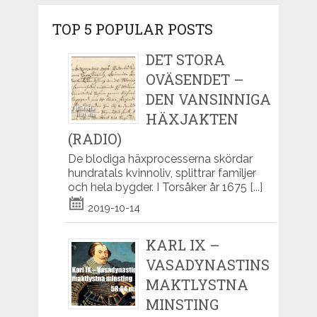
TOP 5 POPULAR POSTS
DET STORA
OVÄSENDET –
DEN VANSINNIGA
HÄXJAKTEN
(RADIO)
De blodiga häxprocesserna skördar
hundratals kvinnoliv, splittrar familjer
och hela bygder. I Torsåker år 1675
[...]
2019-10-14
KARL IX –
VASADYNASTINS
MAKTLYSTNA
MINSTING