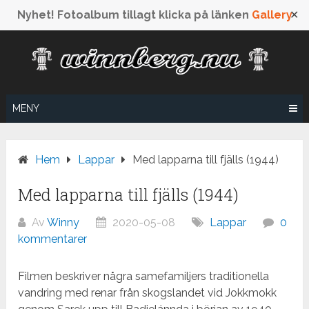
Nyhet! Fotoalbum tillagt klicka på länken
Gallery
✕
Hoppa
till
innehåll
MENY
Hem
Lappar
Med lapparna till fjälls (1944)
Med lapparna till fjälls (1944)
Av
Winny
2020-05-08
Lappar
0
kommentarer
Filmen beskriver några samefamiljers traditionella
vandring med renar från skogslandet vid Jokkmokk