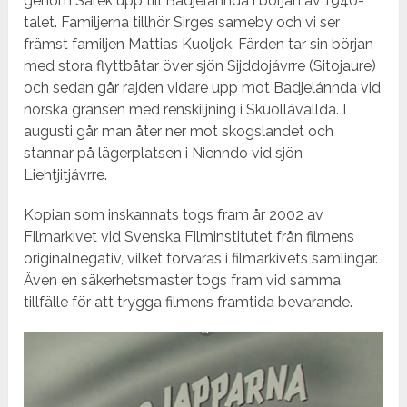
genom Sarek upp till Badjelánnda i början av 1940-
talet. Familjerna tillhör Sirges sameby och vi ser
främst familjen Mattias Kuoljok. Färden tar sin början
med stora flyttbåtar över sjön Sijddojávrre (Sitojaure)
och sedan går rajden vidare upp mot Badjelánnda vid
norska gränsen med renskiljning i Skuollávallda. I
augusti går man åter ner mot skogslandet och
stannar på lägerplatsen i Nienndo vid sjön
Liehtjitjávrre.
Kopian som inskannats togs fram år 2002 av
Filmarkivet vid Svenska Filminstitutet från filmens
originalnegativ, vilket förvaras i filmarkivets samlingar.
Även en säkerhetsmaster togs fram vid samma
tillfälle för att trygga filmens framtida bevarande.