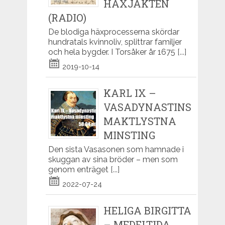
HÄXJAKTEN
(RADIO)
De blodiga häxprocesserna skördar
hundratals kvinnoliv, splittrar familjer
och hela bygder. I Torsåker år 1675
[...]
2019-10-14
KARL IX –
VASADYNASTINS
MAKTLYSTNA
MINSTING
Den sista Vasasonen som hamnade i
skuggan av sina bröder – men som
genom enträget
[...]
2022-07-24
HELIGA BIRGITTA
– MEDELTIDA