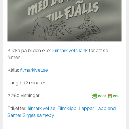
Klicka på bilden eller
Filmarkivets länk
för att se
filmen
Källa:
filmarkivet.se
Längd: 12 minuter
2 280 visningar
Etiketter:
filmarkivet.se
,
Filmklipp
,
Lappar
,
Lappland
,
Samer
,
Sirges sameby