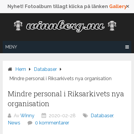
Nyhet! Fotoalbum tillagt klicka på länken
Gallery
✕
Hoppa
till
innehåll
MENY
Hem
Databaser
Mindre personal i Riksarkivets nya organisation
Mindre personal i Riksarkivets nya
organisation
Av
Winny
2020-02-28
Databaser
,
News
0 kommentarer