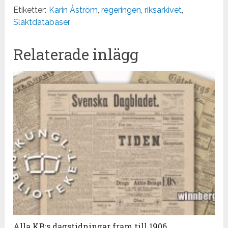
Etiketter:
Karin Åström
,
regeringen
,
riksarkivet
,
Släktdatabaser
Relaterade inlägg
Alla KB:s dagstidningar fram till 1906