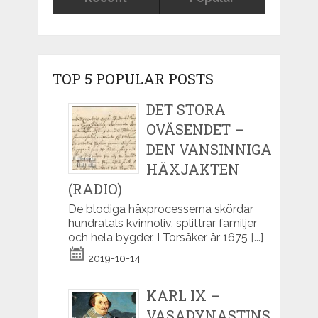
TOP 5 POPULAR POSTS
DET STORA
OVÄSENDET –
DEN VANSINNIGA
HÄXJAKTEN
(RADIO)
De blodiga häxprocesserna skördar
hundratals kvinnoliv, splittrar familjer
och hela bygder. I Torsåker år 1675
[...]
2019-10-14
KARL IX –
VASADYNASTINS