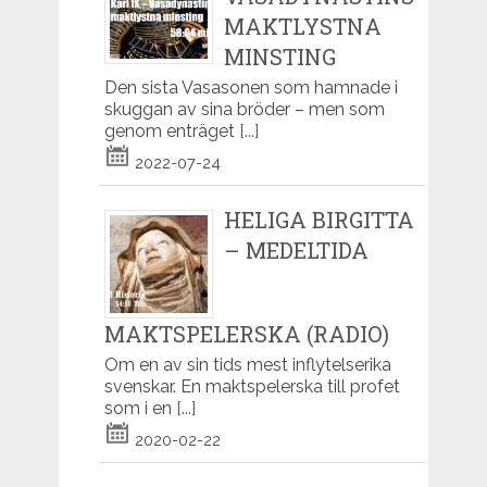
MAKTLYSTNA
MINSTING
Den sista Vasasonen som hamnade i
skuggan av sina bröder – men som
genom enträget
[...]
2022-07-24
HELIGA BIRGITTA
– MEDELTIDA
MAKTSPELERSKA (RADIO)
Om en av sin tids mest inflytelserika
svenskar. En maktspelerska till profet
som i en
[...]
2020-02-22