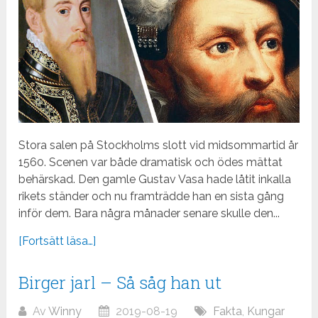
Stora salen på Stockholms slott vid midsommartid år
1560. Scenen var både dramatisk och ödes mättat
behärskad. Den gamle Gustav Vasa hade låtit inkalla
rikets ständer och nu framträdde han en sista gång
inför dem. Bara några månader senare skulle den...
[Fortsätt läsa…]
Birger jarl – Så såg han ut
Av
Winny
2019-08-19
Fakta
,
Kungar