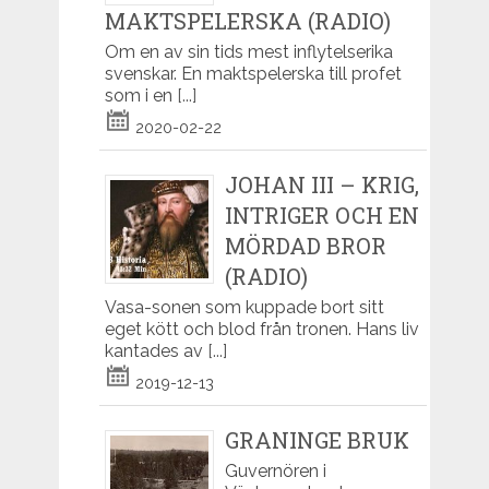
MAKTSPELERSKA (RADIO)
Om en av sin tids mest inflytelserika
svenskar. En maktspelerska till profet
som i en
[...]
2020-02-22
JOHAN III – KRIG,
INTRIGER OCH EN
MÖRDAD BROR
(RADIO)
Vasa-sonen som kuppade bort sitt
eget kött och blod från tronen. Hans liv
kantades av
[...]
2019-12-13
GRANINGE BRUK
Guvernören i