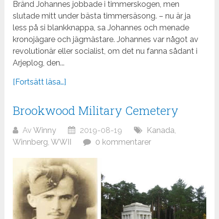
Bränd Johannes jobbade i timmerskogen, men
slutade mitt under bästa timmersäsong. – nu är ja
less på si blankknappa, sa Johannes och menade
kronojägare och jägmästare. Johannes var något av
revolutionär eller socialist, om det nu fanna sådant i
Arjeplog, den...
[Fortsätt läsa…]
Brookwood Military Cemetery
Av
Winny
2019-08-19
Kanada
,
Winnberg
,
WWII
0 kommentarer