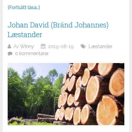
[Fortsätt läsa…]
Johan David (Bränd Johannes)
Læstander
Av
Winny
2019-08-19
Læstander
0 kommentarer