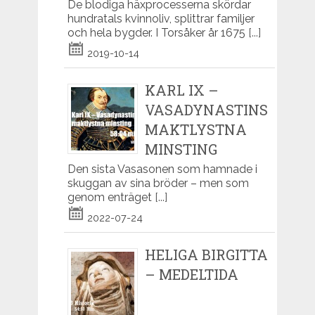
De blodiga häxprocesserna skördar
hundratals kvinnoliv, splittrar familjer
och hela bygder. I Torsåker år 1675
[...]
2019-10-14
KARL IX –
VASADYNASTINS
MAKTLYSTNA
MINSTING
Den sista Vasasonen som hamnade i
skuggan av sina bröder – men som
genom enträget
[...]
2022-07-24
HELIGA BIRGITTA
– MEDELTIDA