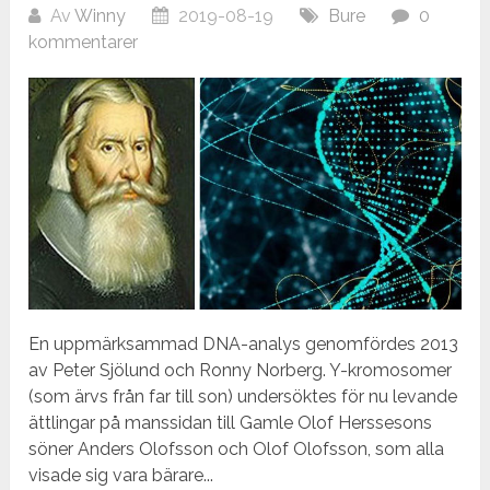
Av
Winny
2019-08-19
Bure
0
kommentarer
En uppmärksammad DNA-analys genomfördes 2013
av Peter Sjölund och Ronny Norberg. Y-kromosomer
(som ärvs från far till son) undersöktes för nu levande
ättlingar på manssidan till Gamle Olof Herssesons
söner Anders Olofsson och Olof Olofsson, som alla
visade sig vara bärare...