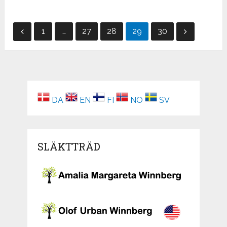
Inläggsnavigering
1
…
27
28
29
30
DA
EN
FI
NO
SV
SLÄKTTRÄD