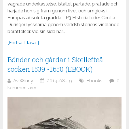
vägrade underkastelse, istället partade, piratade och
härjade hon sig fram genom livet och umgicks i
Europas absoluta grädda. I P3 Historia leder Cecilia
Düringer lyssnarna genom världshistoriens vindlande
berättelser. Vid sin sida har...
[Fortsätt läsa…]
Bönder och gårdar i Skellefteå
socken 1539 -1650 (EBOOK)
Av
Winny
2019-08-19
Ebooks
0
kommentarer