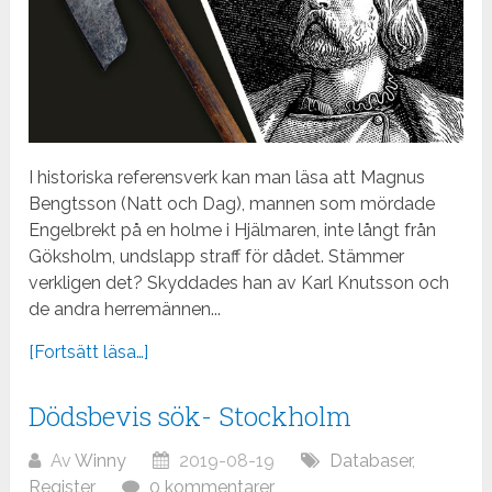
I historiska referensverk kan man läsa att Magnus
Bengtsson (Natt och Dag), mannen som mördade
Engelbrekt på en holme i Hjälmaren, inte långt från
Göksholm, undslapp straff för dådet. Stämmer
verkligen det? Skyddades han av Karl Knutsson och
de andra herremännen...
[Fortsätt läsa…]
Dödsbevis sök- Stockholm
Av
Winny
2019-08-19
Databaser
,
Register
0 kommentarer