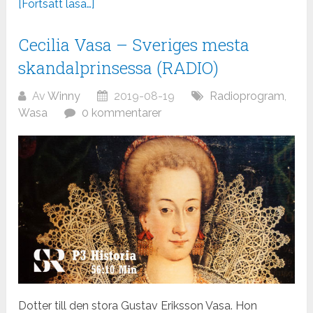
[Fortsätt läsa…]
Cecilia Vasa – Sveriges mesta
skandalprinsessa (RADIO)
Av
Winny
2019-08-19
Radioprogram
,
Wasa
0 kommentarer
Dotter till den stora Gustav Eriksson Vasa. Hon