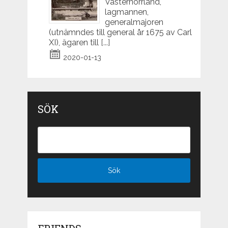
Västernorrland,
lagmannen,
generalmajoren
(utnämndes till general år 1675 av Carl
XI), ägaren till
[...]
2020-01-13
SÖK