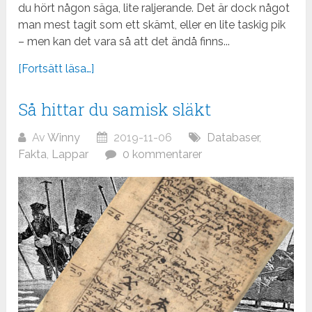
du hört någon säga, lite raljerande. Det är dock något
man mest tagit som ett skämt, eller en lite taskig pik
– men kan det vara så att det ändå finns...
[Fortsätt läsa…]
Så hittar du samisk släkt
Av
Winny
2019-11-06
Databaser
,
Fakta
,
Lappar
0 kommentarer