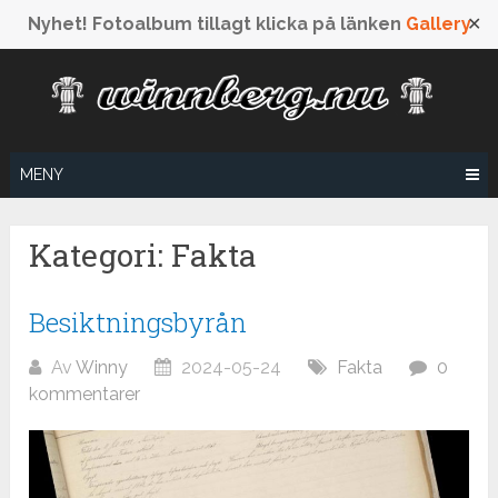
Nyhet! Fotoalbum tillagt klicka på länken
Gallery
✕
Hoppa
till
innehåll
MENY
Kategori: Fakta
Besiktningsbyrån
Av
Winny
2024-05-24
Fakta
0
kommentarer