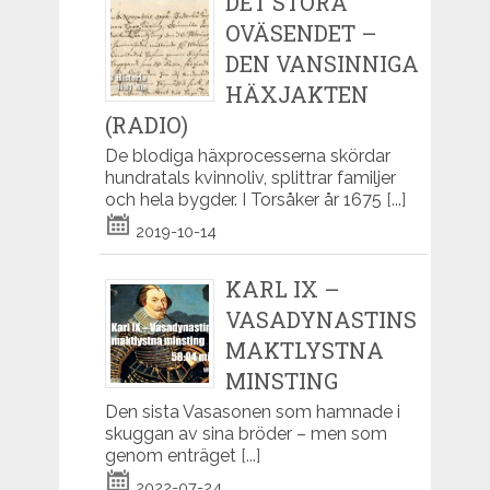
DET STORA
OVÄSENDET –
DEN VANSINNIGA
HÄXJAKTEN
(RADIO)
De blodiga häxprocesserna skördar
hundratals kvinnoliv, splittrar familjer
och hela bygder. I Torsåker år 1675
[...]
2019-10-14
KARL IX –
VASADYNASTINS
MAKTLYSTNA
MINSTING
Den sista Vasasonen som hamnade i
skuggan av sina bröder – men som
genom enträget
[...]
2022-07-24