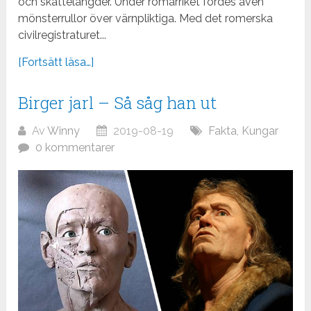
och skattelängder. Under romarriket fördes även
mönsterrullor över värnpliktiga. Med det romerska
civilregistraturet...
[Fortsätt läsa…]
Birger jarl – Så såg han ut
Av
Winny
2019-08-19
Fakta
,
Kungar
0 kommentarer