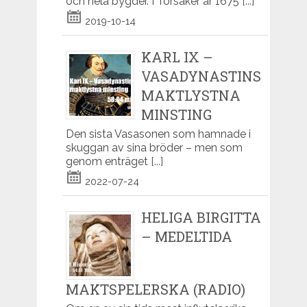
och hela bygder. I Torsåker år 1675
[...]
2019-10-14
KARL IX –
VASADYNASTINS
MAKTLYSTNA
MINSTING
Den sista Vasasonen som hamnade i
skuggan av sina bröder – men som
genom enträget
[...]
2022-07-24
HELIGA BIRGITTA
– MEDELTIDA
MAKTSPELERSKA (RADIO)