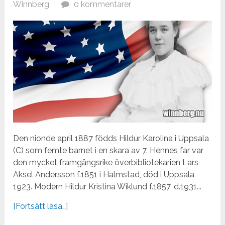
Winnberg
0 kommentarer
Den nionde april 1887 födds Hildur Karolina i Uppsala
(C) som femte barnet i en skara av 7. Hennes far var
den mycket framgångsrike överbibliotekarien Lars
Aksel Andersson f.1851 i Halmstad, död i Uppsala
1923. Modern Hildur Kristina Wiklund f.1857, d.1931...
[Fortsätt läsa…]