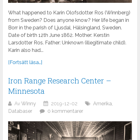
What happened to Karin Olofsdotter Ros (Winnberg)
from Sweden? Does anyone know? Her life began in
Borr in the parish of Ljusdal, Hälsingland, Sweden.
Date of birth 12th June 1862. Mother: Kerstin
Larsdotter Ros. Father: Unknown (illegitimate child).
Karin also had...
[Fortsätt läsa…]
Iron Range Research Center –
Minnesota
Av
Winny
2019-12-02
Amerika
,
Databaser
0 kommentarer