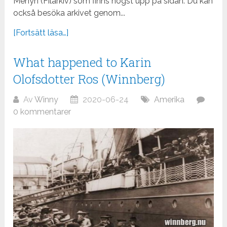
Menyn (Filarkiv) som finns högst upp på sidan. Du kan
också besöka arkivet genom...
[Fortsätt läsa…]
What happened to Karin
Olofsdotter Ros (Winnberg)
Av
Winny
2020-06-24
Amerika
0 kommentarer