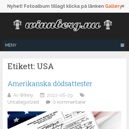
Nyhet! Fotoalbum tillagt klicka på länken
Gallery
✕
Hoppa
till
innehåll
MENY
Etikett: USA
Amerikanska dödsattester
Av
Winny
2022-06-29
Uncategorized
0 kommentarer