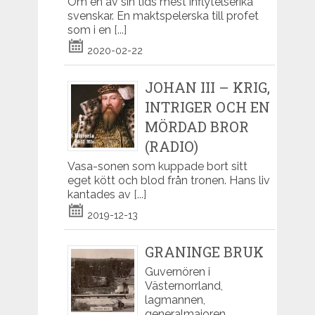
Om en av sin tids mest inflytelserika
svenskar. En maktspelerska till profet
som i en
[...]
2020-02-22
JOHAN III – KRIG,
INTRIGER OCH EN
MÖRDAD BROR
(RADIO)
Vasa-sonen som kuppade bort sitt
eget kött och blod från tronen. Hans liv
kantades av
[...]
2019-12-13
GRANINGE BRUK
Guvernören i
Västernorrland,
lagmannen,
generalmajoren